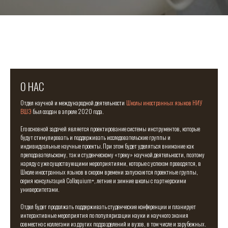
О НАС
Отдел научной и международной деятельности
Школы иностранных языков НИУ
ВШЭ
был создан в апреле 2020 года.
Его основной задачей является проектирование системы инструментов, которые
будут стимулировать и поддерживать исследовательские группы и
индивидуальные научные проекты. При этом будет уделяться внимание как
преподавательскому, так и студенческому «треку» научной деятельности, поэтому
наряду с уже существующими мероприятиями, которые с успехом проводятся, в
Школе иностранных языков в скором времени запускаются проектные группы,
серия консультаций Colloquium+, летние и зимние школы с партнерскими
университетами.
Отдел будет продолжать поддерживать студенческие конференции и планирует
интерактивные мероприятия по популяризации науки и научного знания
совместно с коллегами из других подразделений и вузов, в том числе и зарубежных.